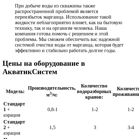
При добыче воды из скважины также
распространенной проблемой является
переизбыток марганца. Использование такой
жидкости неблагоприятно влияет, как на бытовую
технику, так и на организм человека. Наша
компания готова помочь с решением и этой
проблемы. Мы сможем обеспечить вас надежной
системой очистки воды от марганца, которая будет
эффективно и стабильно работать долгие годы.
Цены на оборудование в
АкватикСистем
Количество
Производительность,
Количест
Модель:
водоразборных
3
проживающ
м
/ч:
кранов:
Стандарт
1
+
0,8-1
1-2
1-2
аэрация
Стандарт
2
+
1,5
3
3-4
аэрация