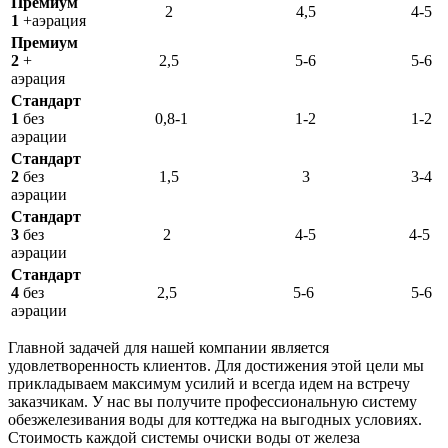
Премиум
2
4,5
4-5
1
+аэрация
Премиум
2
+
2,5
5-6
5-6
аэрация
Стандарт
1
без
0,8-1
1-2
1-2
аэрации
Стандарт
2
без
1,5
3
3-4
аэрации
Стандарт
3
без
2
4-5
4-5
аэрации
Стандарт
4
без
2,5
5-6
5-6
аэрации
Главной задачей для нашей компании является
удовлетворенность клиентов. Для достижения этой цели мы
прикладываем максимум усилий и всегда идем на встречу
заказчикам. У нас вы получите профессиональную систему
обезжелезивания воды для коттеджа на выгодных условиях.
Стоимость каждой системы очиски воды от железа