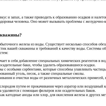
кус и запах, а также приводить к образованию осадков и налето
здоровья человека. Оно может вызывать проблемы с желудочно-к
 скважины?
быточного железа из воды. Существует несколько способов обе
истик вашей скважины и требований к качеству воды. Системы 
стем:
чает в себя добавление специальных химических реагентов в вод
осадительные баки, чтобы удалить образовавшиеся осадки.
ы с особыми сорбентами, которые способны улавливать частицы
рованный уголь, песок, а также специальные смолы.
ивания и очистки воды от различных металлических примесей, в
ислородом путем ее прокачивания через аэратор или воздушный 
за удаляются с помощью фильтров или осадительных баков.
 как катодные аноды или хлор, для окисления железа и других м